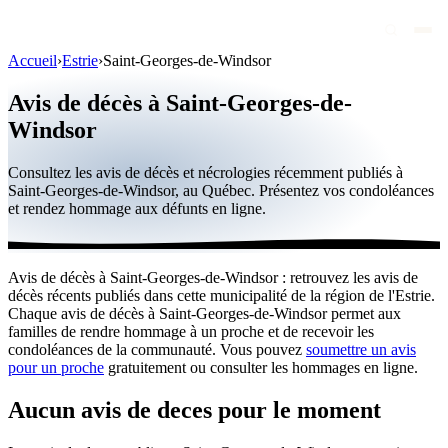
Accueil
›
Estrie
›
Saint-Georges-de-Windsor
Avis de décès
Avis de décès à Saint-Georges-de-
Personnalités publiques
Windsor
Québec
Consultez les avis de décès et nécrologies récemment publiés à
Saint-Georges-de-Windsor, au Québec. Présentez vos condoléances
Canada
et rendez hommage aux défunts en ligne.
International
Par région
Avis de décès à Saint-Georges-de-Windsor : retrouvez les avis de
décès récents publiés dans cette municipalité de la région de l'Estrie.
Par ville
Chaque avis de décès à Saint-Georges-de-Windsor permet aux
familles de rendre hommage à un proche et de recevoir les
Maisons funéraires
condoléances de la communauté. Vous pouvez
soumettre un avis
pour un proche
gratuitement ou consulter les hommages en ligne.
Éternea
Aucun avis de deces pour le moment
Blog