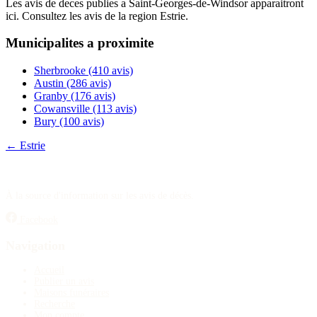
Les avis de deces publies a Saint-Georges-de-Windsor apparaitront
Publier un avis
ici. Consultez les avis de la region Estrie.
Municipalites a proximite
Recherche
Sherbrooke
(410 avis)
Austin
(286 avis)
Granby
(176 avis)
Cowansville
(113 avis)
Bury
(100 avis)
← Estrie
À la source d'information sur les avis de décès.
Facebook
Navigation
Accueil
Publier un avis
Maisons funéraires
Recherche
Mon compte