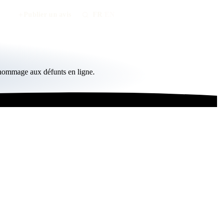
Publier un avis
FR
/
EN
 hommage aux défunts en ligne.