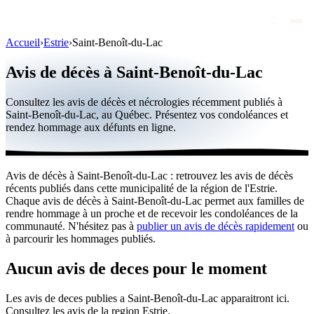
Accueil
›
Estrie
›
Saint-Benoît-du-Lac
Avis de décès
Avis de décès à Saint-Benoît-du-Lac
Personnalités publiques
Consultez les avis de décès et nécrologies récemment publiés à
Québec
Saint-Benoît-du-Lac, au Québec. Présentez vos condoléances et
rendez hommage aux défunts en ligne.
Canada
International
Avis de décès à Saint-Benoît-du-Lac : retrouvez les avis de décès
Par région
récents publiés dans cette municipalité de la région de l'Estrie.
Chaque avis de décès à Saint-Benoît-du-Lac permet aux familles de
Par ville
rendre hommage à un proche et de recevoir les condoléances de la
communauté. N'hésitez pas à
publier un avis de décès rapidement
ou
à parcourir les hommages publiés.
Maisons funéraires
Éternea
Aucun avis de deces pour le moment
Blog
Les avis de deces publies a Saint-Benoît-du-Lac apparaitront ici.
Consultez les avis de la region Estrie.