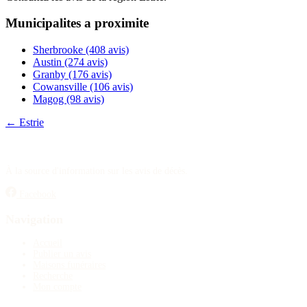
Publier un avis
Municipalites a proximite
Recherche
Sherbrooke
(408 avis)
Austin
(274 avis)
Granby
(176 avis)
Cowansville
(106 avis)
Magog
(98 avis)
← Estrie
À la source d'information sur les avis de décès.
Facebook
Navigation
Accueil
Publier un avis
Maisons funéraires
Recherche
Mon compte