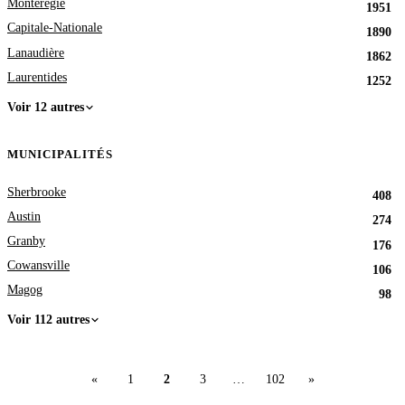
Montérégie
1951
Capitale-Nationale
1890
Lanaudière
1862
Laurentides
1252
Voir 12 autres
MUNICIPALITÉS
Sherbrooke
408
Austin
274
Granby
176
Cowansville
106
Magog
98
Voir 112 autres
«
1
2
3
…
102
»