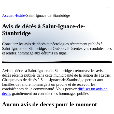
Accueil
›
Estrie
›
Saint-Ignace-de-Stanbridge
Avis de décès
Avis de décès à Saint-Ignace-de-
Personnalités publiques
Stanbridge
Québec
Consultez les avis de décès et nécrologies récemment publiés à
Saint-Ignace-de-Stanbridge, au Québec. Présentez vos condoléances
Canada
et rendez hommage aux défunts en ligne.
International
Par région
Avis de décès à Saint-Ignace-de-Stanbridge : retrouvez les avis de
décès récents publiés dans cette municipalité de la région de l'Estrie.
Par ville
Chaque avis de décès à Saint-Ignace-de-Stanbridge permet aux
familles de rendre hommage à un proche et de recevoir les
Maisons funéraires
condoléances de la communauté. Vous pouvez
diffuser un avis de
décès
gratuitement ou consulter les hommages publiés.
Éternea
Aucun avis de deces pour le moment
Blog