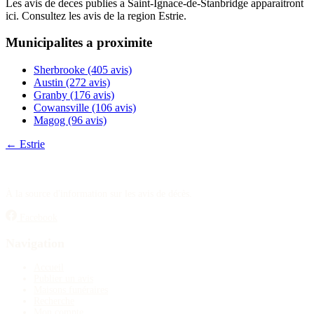
Les avis de deces publies a Saint-Ignace-de-Stanbridge apparaitront
Publier un avis
ici. Consultez les avis de la region Estrie.
Municipalites a proximite
Recherche
Sherbrooke
(405 avis)
Austin
(272 avis)
Granby
(176 avis)
Cowansville
(106 avis)
Magog
(96 avis)
← Estrie
À la source d'information sur les avis de décès.
Facebook
Navigation
Accueil
Publier un avis
Maisons funéraires
Recherche
Mon compte