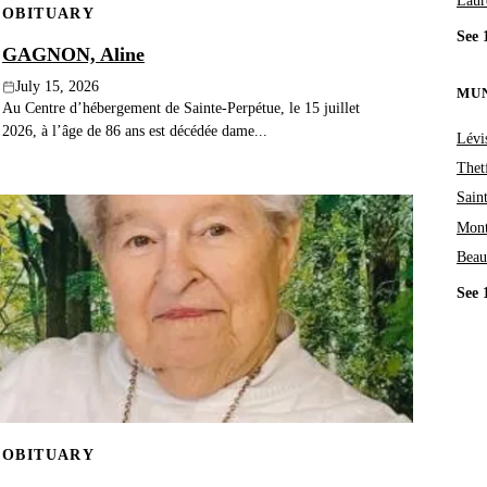
Laur
OBITUARY
See 
GAGNON, Aline
July 15, 2026
MUN
Au Centre d’hébergement de Sainte-Perpétue, le 15 juillet
2026, à l’âge de 86 ans est décédée dame...
Lévi
Thet
Sain
Mon
Bea
See 
OBITUARY