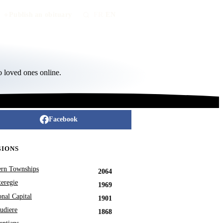
Publish an obituary
FR
/
EN
o loved ones online.
Facebook
GIONS
ern Townships
2064
eregie
1969
onal Capital
1901
udiere
1868