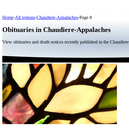
Obituaries
Public figures
By r
Home
›
All regions
›
Chaudiere-Appalaches
›
Page 8
Obituaries in Chaudiere-Appalaches
View obituaries and death notices recently published in the Chaudier