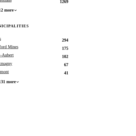
entians
1269
12 more
ICIPALITIES
s
294
ford Mines
175
t-Aubert
102
tmagny
67
umont
41
131 more