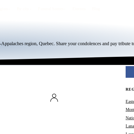
egion
By city
Funeral homes
Eternea
Blog
e-Appalaches region, Quebec. Share your condolences and pay tribute t
RE
East
Mont
Nati
Lana