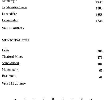
Montérégie
1939
Capitale-Nationale
1883
Lanaudière
1858
Laurentides
1248
Voir 12 autres
MUNICIPALITÉS
Lévis
286
Thetford Mines
173
Saint-Aubert
101
Montmagny
65
Beaumont
41
Voir 131 autres
«
1
…
7
8
9
…
58
»