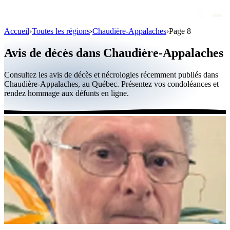
Accueil
›
Toutes les régions
›
Chaudière-Appalaches
›
Page 8
Avis de décès
Avis de décès dans Chaudière-Appalaches
Personnalités publiques
Consultez les avis de décès et nécrologies récemment publiés dans
Québec
Chaudière-Appalaches, au Québec. Présentez vos condoléances et
rendez hommage aux défunts en ligne.
Canada
International
Par région
Par ville
Maisons funéraires
Éternea
Blog