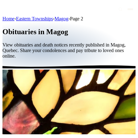
Home
›
Eastern Townships
›
Magog
›
Page 2
Obituaries
Obituaries in Magog
Public figures
View obituaries and death notices recently published in Magog,
Quebec
Quebec. Share your condolences and pay tribute to loved ones
online.
Canada
International
By region
By city
Funeral homes
Eternea
Blog