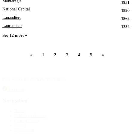
Monteregie
1951
National Capital
1890
Lanaudiere
1862
Laurentians
1252
See 12 more
«
1
2
3
4
5
»
Your source for obituary information.
Facebook
Navigation
Home
Publish an obituary
Funeral homes
Search
My account