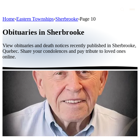
Home
›
Eastern Townships
›
Sherbrooke
›
Page 10
Obituaries
Obituaries in Sherbrooke
Public figures
View obituaries and death notices recently published in Sherbrooke,
Quebec
Quebec. Share your condolences and pay tribute to loved ones
online.
Canada
International
By region
By city
Funeral homes
Eternea
Blog