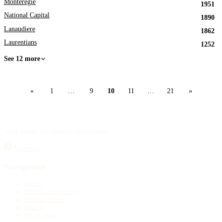
Monteregie
1951
National Capital
1890
Lanaudiere
1862
Laurentians
1252
See 12 more
«
1
…
9
10
11
…
21
»
Your source for obituary information.
Facebook
Navigation
Home
Publish an obituary
Funeral homes
Search
My account