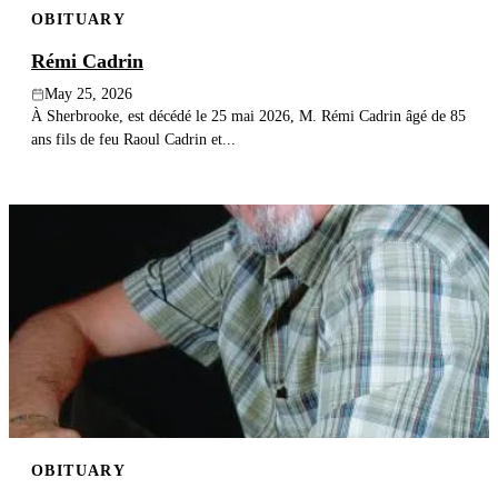
OBITUARY
Publish an obituary
Rémi Cadrin
Search
May 25, 2026
À Sherbrooke, est décédé le 25 mai 2026, M. Rémi Cadrin âgé de 85
ans fils de feu Raoul Cadrin et...
OBITUARY