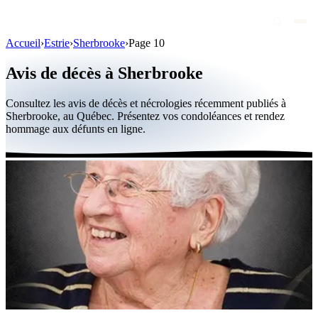
Accueil
›
Estrie
›
Sherbrooke
›
Page 10
Avis de décès
Avis de décès à Sherbrooke
Personnalités publiques
Consultez les avis de décès et nécrologies récemment publiés à
Québec
Sherbrooke, au Québec. Présentez vos condoléances et rendez
hommage aux défunts en ligne.
Canada
International
Par région
Par ville
Maisons funéraires
Éternea
Blog