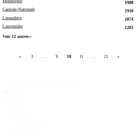
Montérégie
1988
Capitale-Nationale
1910
Lanaudière
1874
Laurentides
1282
Voir 12 autres
«
1
…
9
10
11
…
21
»
À la source d'information sur les avis de décès.
Facebook
Navigation
Accueil
Publier un avis
Maisons funéraires
Recherche
Mon compte