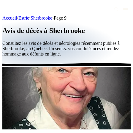
Accueil
›
Estrie
›
Sherbrooke
›
Page 9
Avis de décès
Avis de décès à Sherbrooke
Personnalités publiques
Consultez les avis de décès et nécrologies récemment publiés à
Québec
Sherbrooke, au Québec. Présentez vos condoléances et rendez
hommage aux défunts en ligne.
Canada
International
Par région
Par ville
Maisons funéraires
Éternea
Blog