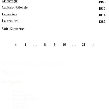
Montérégie
1988
Capitale-Nationale
1910
Lanaudière
1874
Laurentides
1282
Voir 12 autres
«
1
…
8
9
10
…
21
»
À la source d'information sur les avis de décès.
Facebook
Navigation
Accueil
Publier un avis
Maisons funéraires
Recherche
Mon compte