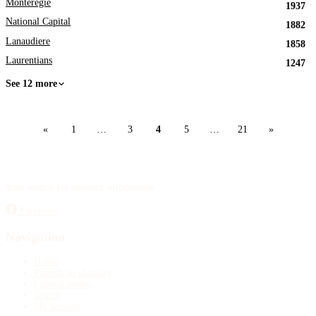
Monteregie
1937
National Capital
1882
Lanaudiere
1858
Laurentians
1247
See 12 more
«
1
…
3
4
5
…
21
»
Your source for obituary information.
Facebook
Navigation
Home
Publish an obituary
Funeral homes
Search
My account