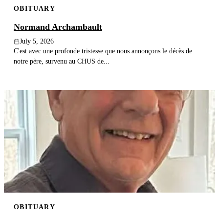
OBITUARY
Publish an obituary
Normand Archambault
Search
July 5, 2026
C'est avec une profonde tristesse que nous annonçons le décès de
notre père, survenu au CHUS de...
OBITUARY