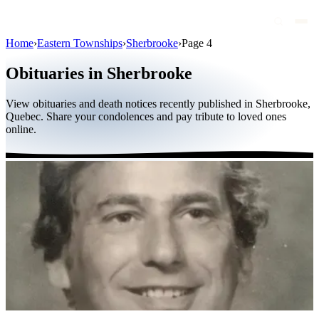
Home
›
Eastern Townships
›
Sherbrooke
›
Page 4
Obituaries
Obituaries in Sherbrooke
Public figures
View obituaries and death notices recently published in Sherbrooke,
Quebec
Quebec. Share your condolences and pay tribute to loved ones
online.
Canada
International
By region
By city
Funeral homes
Eternea
Blog