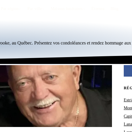
Par région
Par ville
Maisons funéraires
Éternea
Blog
brooke, au Québec. Présentez vos condoléances et rendez hommage aux 
RÉ
Estri
Mont
Capi
Lana