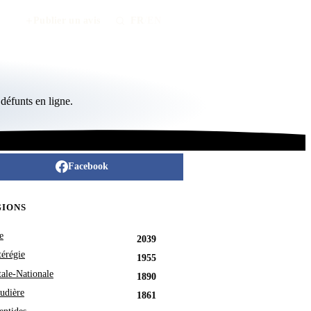
Publier un avis
FR
/
EN
défunts en ligne.
Facebook
GIONS
e
2039
érégie
1955
tale-Nationale
1890
udière
1861