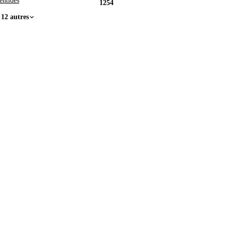
entides
1254
 12 autres