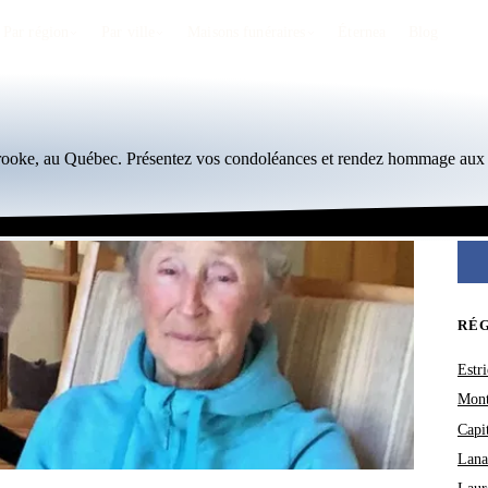
Par région
Par ville
Maisons funéraires
Éternea
Blog
brooke, au Québec. Présentez vos condoléances et rendez hommage aux 
RÉ
Estri
Mont
Capi
Lana