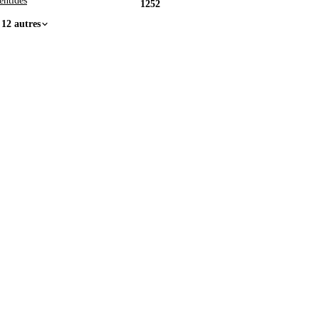
entides
1252
 12 autres