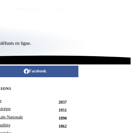
Publier un avis
FR
/
EN
défunts en ligne.
Facebook
GIONS
e
2037
érégie
1951
tale-Nationale
1890
udière
1862