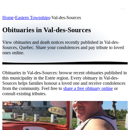
Home
›
Eastern Townships
›
Val-des-Sources
Obituaries
Obituaries in Val-des-Sources
Public figures
View obituaries and death notices recently published in Val-des-
Quebec
Sources, Quebec. Share your condolences and pay tribute to loved
ones online.
Canada
International
Obituaries in Val-des-Sources: browse recent obituaries published in
By region
this municipality in the Estrie region. Every obituary in Val-des-
Sources helps families honour a loved one and receive condolences
By city
from the community. Feel free to
share a free obituary online
or
consult existing tributes.
Funeral homes
Eternea
Blog