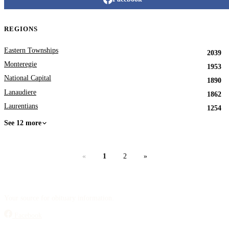
REGIONS
Eastern Townships
2039
Monteregie
1953
National Capital
1890
Lanaudiere
1862
Laurentians
1254
See 12 more
«
1
2
»
Your source for obituary information.
Facebook