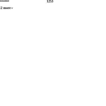
entians
1253
12 more