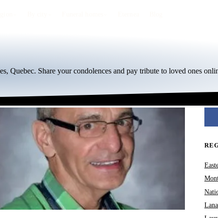
egion
By city
Funeral homes
Eternea
Blog
ces, Quebec. Share your condolences and pay tribute to loved ones onli
RE
East
Mont
Nati
Lana