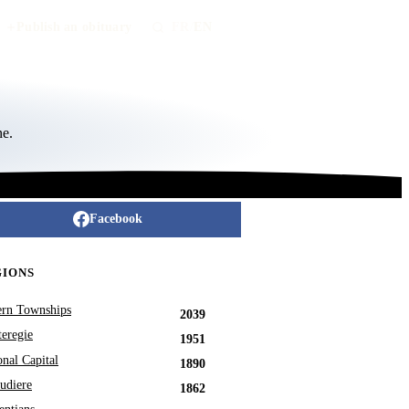
Publish an obituary
FR
/
EN
ne.
Facebook
GIONS
ern Townships
2039
eregie
1951
onal Capital
1890
udiere
1862