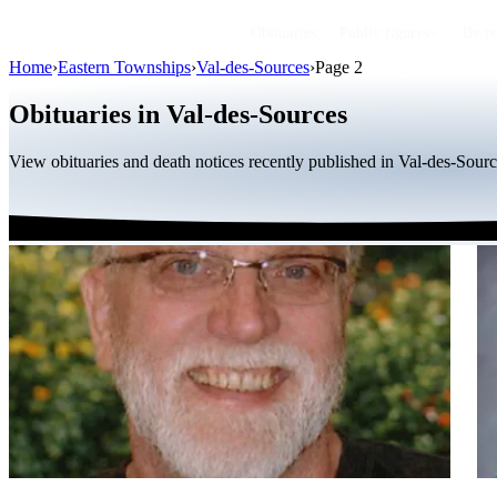
Obituaries
Public figures
By r
Home
›
Eastern Townships
›
Val-des-Sources
›
Page 2
Obituaries in Val-des-Sources
View obituaries and death notices recently published in Val-des-Sour