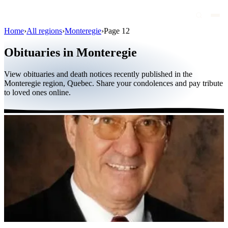
Home
›
All regions
›
Monteregie
›
Page 12
Obituaries
Obituaries in Monteregie
Public figures
View obituaries and death notices recently published in the
Quebec
Monteregie region, Quebec. Share your condolences and pay tribute
to loved ones online.
Canada
International
By region
By city
Funeral homes
Eternea
Blog