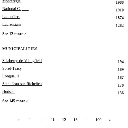
Monteregie
1988
National Capital
1910
Lanaudiere
1874
Laurentians
1282
See 12 more
MUNICIPALITIES
Salaberry-de-Valleyfield
194
Sorel-Tracy
189
Longueuil
187
Saint-Jean-sur-Richelieu
178
Hudson
136
See 145 more
«
1
…
11
12
13
…
100
»