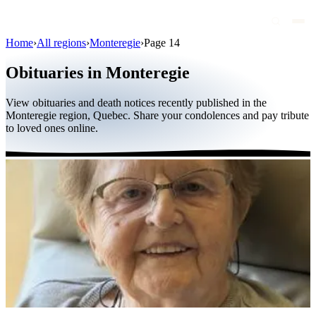
Home
›
All regions
›
Monteregie
›
Page 14
Obituaries
Obituaries in Monteregie
Public figures
View obituaries and death notices recently published in the
Quebec
Monteregie region, Quebec. Share your condolences and pay tribute
to loved ones online.
Canada
International
By region
By city
Funeral homes
Eternea
Blog