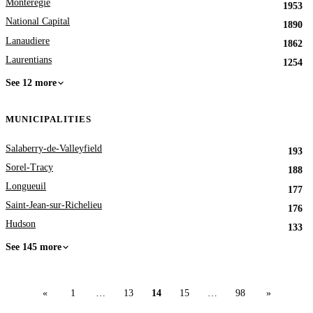
Monteregie
1953
National Capital
1890
Lanaudiere
1862
Laurentians
1254
See 12 more
MUNICIPALITIES
Salaberry-de-Valleyfield
193
Sorel-Tracy
188
Longueuil
177
Saint-Jean-sur-Richelieu
176
Hudson
133
See 145 more
«
1
…
13
14
15
…
98
»