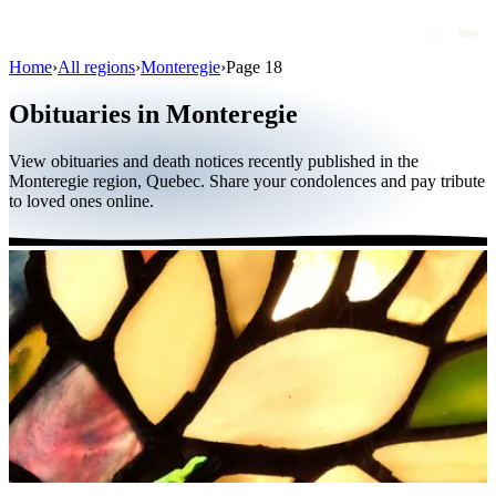
Home
›
All regions
›
Monteregie
›
Page 18
Obituaries
Obituaries in Monteregie
Public figures
View obituaries and death notices recently published in the
Quebec
Monteregie region, Quebec. Share your condolences and pay tribute
to loved ones online.
Canada
International
By region
By city
Funeral homes
Eternea
Blog