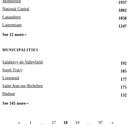
Monteregie
1937
National Capital
1882
Lanaudiere
1858
Laurentians
1247
See 12 more
MUNICIPALITIES
Salaberry-de-Valleyfield
192
Sorel-Tracy
185
Longueuil
177
Saint-Jean-sur-Richelieu
175
Hudson
132
See 145 more
«
1
…
17
18
19
…
97
»