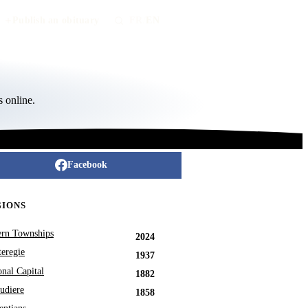
Publish an obituary
FR
/
EN
 online.
Facebook
GIONS
ern Townships
2024
eregie
1937
onal Capital
1882
udiere
1858