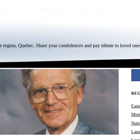
egion
By city
Funeral homes
Eternea
Blog
ie region, Quebec. Share your condolences and pay tribute to loved ones
RE
East
Mont
Nati
Lana