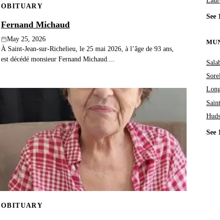
Laur
OBITUARY
See 
Fernand Michaud
May 25, 2026
MUN
À Saint-Jean-sur-Richelieu, le 25 mai 2026, à l’âge de 93 ans,
est décédé monsieur Fernand Michaud....
Sala
Sore
Long
Sain
Hud
See 
OBITUARY