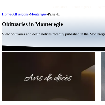
Obituaries
Public figures
By r
Home
›
All regions
›
Monteregie
›
Page 41
Obituaries in Monteregie
View obituaries and death notices recently published in the Montereg