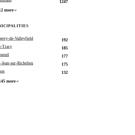
entians
1247
12 more
ICIPALITIES
berry-de-Valleyfield
192
l-Tracy
185
ueuil
177
t-Jean-sur-Richelieu
175
son
132
145 more