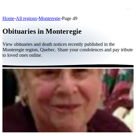
Home
›
All regions
›
Monteregie
›
Page 49
Obituaries
Obituaries in Monteregie
Public figures
View obituaries and death notices recently published in the
Quebec
Monteregie region, Quebec. Share your condolences and pay tribute
to loved ones online.
Canada
International
By region
By city
Funeral homes
Eternea
Blog