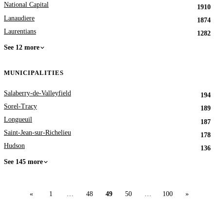
National Capital
1910
Lanaudiere
1874
Laurentians
1282
See 12 more
MUNICIPALITIES
Salaberry-de-Valleyfield
194
Sorel-Tracy
189
Longueuil
187
Saint-Jean-sur-Richelieu
178
Hudson
136
See 145 more
«
1
…
48
49
50
…
100
»