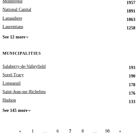
Monteregie
1957
National Capital
1891
Lanaudiere
1863
Laurentians
1258
See 12 more
MUNICIPALITIES
Salaberry-de-Valleyfield
193
Sorel-Tracy
190
Longueuil
178
Saint-Jean-sur-Richelieu
176
Hudson
133
See 145 more
«
1
…
6
7
8
…
98
»