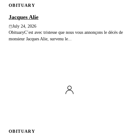
OBITUARY
Publish an obituary
Jacques Alie
Search
July 24, 2026
ObituaryC’est avec tristesse que nous vous annonçons le décès de
monsieur Jacques Alie, survenu le...
OBITUARY