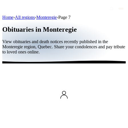
Home
›
All regions
›
Monteregie
›
Page 7
Obituaries
Obituaries in Monteregie
Public figures
View obituaries and death notices recently published in the
Quebec
Monteregie region, Quebec. Share your condolences and pay tribute
to loved ones online.
Canada
International
By region
By city
Funeral homes
Eternea
Blog