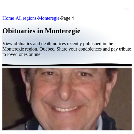
Home
›
All regions
›
Monteregie
›
Page 4
Obituaries
Obituaries in Monteregie
Public figures
View obituaries and death notices recently published in the
Quebec
Monteregie region, Quebec. Share your condolences and pay tribute
to loved ones online.
Canada
International
By region
By city
Funeral homes
Eternea
Blog