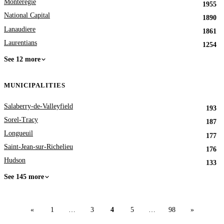
Monteregie
1955
National Capital
1890
Lanaudiere
1861
Laurentians
1254
See 12 more
MUNICIPALITIES
Salaberry-de-Valleyfield
193
Sorel-Tracy
187
Longueuil
177
Saint-Jean-sur-Richelieu
176
Hudson
133
See 145 more
«
1
…
3
4
5
…
98
»