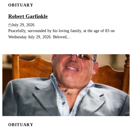
OBITUARY
Publish an obituary
Robert Garfinkle
Search
July 29, 2026
Peacefully, surrounded by his loving family, at the age of 83 on
Wednesday July 29, 2026. Beloved,...
OBITUARY