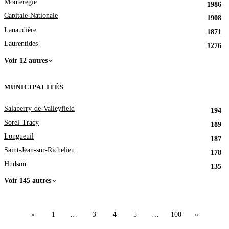
Montérégie
1986
Capitale-Nationale
1908
Lanaudière
1871
Laurentides
1276
Voir 12 autres
MUNICIPALITÉS
Salaberry-de-Valleyfield
194
Sorel-Tracy
189
Longueuil
187
Saint-Jean-sur-Richelieu
178
Hudson
135
Voir 145 autres
«
1
…
3
4
5
…
100
»