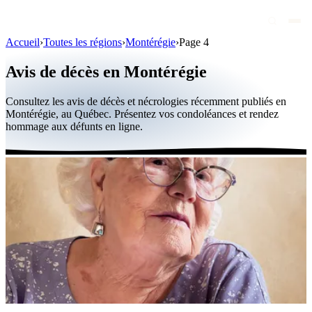
Accueil
›
Toutes les régions
›
Montérégie
›
Page 4
Avis de décès
Avis de décès en Montérégie
Personnalités publiques
Consultez les avis de décès et nécrologies récemment publiés en
Québec
Montérégie, au Québec. Présentez vos condoléances et rendez
hommage aux défunts en ligne.
Canada
International
Par région
Par ville
Maisons funéraires
Éternea
Blog