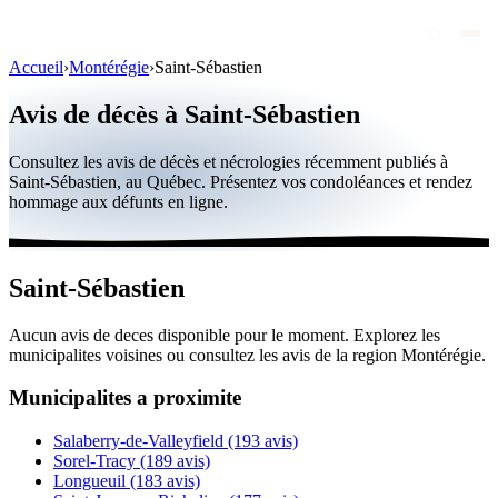
Accueil
›
Montérégie
›
Saint-Sébastien
Avis de décès
Avis de décès à Saint-Sébastien
Personnalités publiques
Consultez les avis de décès et nécrologies récemment publiés à
Québec
Saint-Sébastien, au Québec. Présentez vos condoléances et rendez
hommage aux défunts en ligne.
Canada
International
Saint-Sébastien
Par région
Aucun avis de deces disponible pour le moment. Explorez les
Par ville
municipalites voisines ou consultez les avis de la region Montérégie.
Maisons funéraires
Municipalites a proximite
Éternea
Salaberry-de-Valleyfield
(193 avis)
Sorel-Tracy
(189 avis)
Blog
Longueuil
(183 avis)