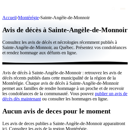
Accueil
›
Montérégie
›
Sainte-Angèle-de-Monnoir
Avis de décès
Avis de décès à Sainte-Angèle-de-Monnoir
Personnalités publiques
Consultez les avis de décès et nécrologies récemment publiés à
Québec
Sainte-Angèle-de-Monnoir, au Québec. Présentez vos condoléances
et rendez hommage aux défunts en ligne.
Canada
International
Avis de décès à Sainte-Angèle-de-Monnoir : retrouvez les avis de
Par région
décès récents publiés dans cette municipalité de la région de la
Montérégie. Chaque avis de décès à Sainte-Angèle-de-Monnoir
Par ville
permet aux familles de rendre hommage à un proche et de recevoir
les condoléances de la communauté. Vous pouvez
publier un avis de
décès dès maintenant
ou consulter les hommages en ligne.
Maisons funéraires
Éternea
Aucun avis de deces pour le moment
Blog
Les avis de deces publies a Sainte-Angèle-de-Monnoir apparaitront
ici. Consultez les avis de la region Montérégie.