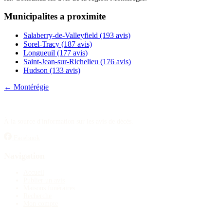
Publier un avis
Municipalites a proximite
Recherche
Salaberry-de-Valleyfield
(193 avis)
Sorel-Tracy
(187 avis)
Longueuil
(177 avis)
Saint-Jean-sur-Richelieu
(176 avis)
Hudson
(133 avis)
← Montérégie
À la source d'information sur les avis de décès.
Facebook
Navigation
Accueil
Publier un avis
Maisons funéraires
Recherche
Mon compte