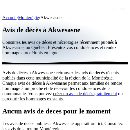
Accueil
›
Montérégie
›
Akwesasne
Avis de décès
Avis de décès à Akwesasne
Personnalités publiques
Consultez les avis de décès et nécrologies récemment publiés à
Québec
Akwesasne, au Québec. Présentez vos condoléances et rendez
hommage aux défunts en ligne.
Canada
International
Avis de décès à Akwesasne : retrouvez les avis de décès récents
Par région
publiés dans cette municipalité de la région de la Montérégie.
Chaque avis de décès à Akwesasne permet aux familles de rendre
Par ville
hommage à un proche et de recevoir les condoléances de la
communauté. Vous pouvez
créer un avis de décès gratuitement
ou
parcourir les hommages existants.
Maisons funéraires
Éternea
Aucun avis de deces pour le moment
Blog
Les avis de deces publies a Akwesasne apparaitront ici. Consultez
les avis de la region Montérégie.