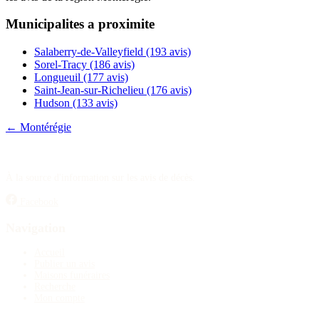
Publier un avis
Municipalites a proximite
Recherche
Salaberry-de-Valleyfield
(193 avis)
Sorel-Tracy
(186 avis)
Longueuil
(177 avis)
Saint-Jean-sur-Richelieu
(176 avis)
Hudson
(133 avis)
← Montérégie
À la source d'information sur les avis de décès.
Facebook
Navigation
Accueil
Publier un avis
Maisons funéraires
Recherche
Mon compte