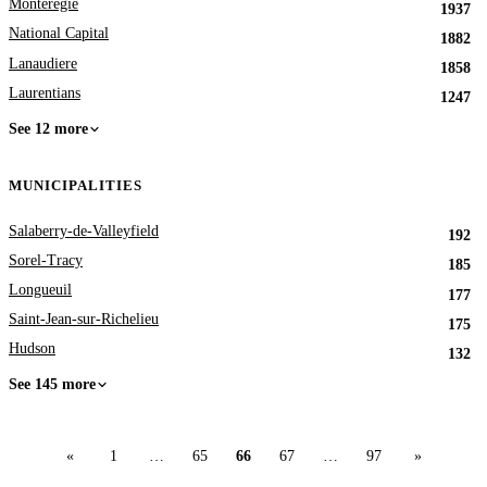
Monteregie
1937
National Capital
1882
Lanaudiere
1858
Laurentians
1247
See 12 more
MUNICIPALITIES
Salaberry-de-Valleyfield
192
Sorel-Tracy
185
Longueuil
177
Saint-Jean-sur-Richelieu
175
Hudson
132
See 145 more
«
1
…
65
66
67
…
97
»