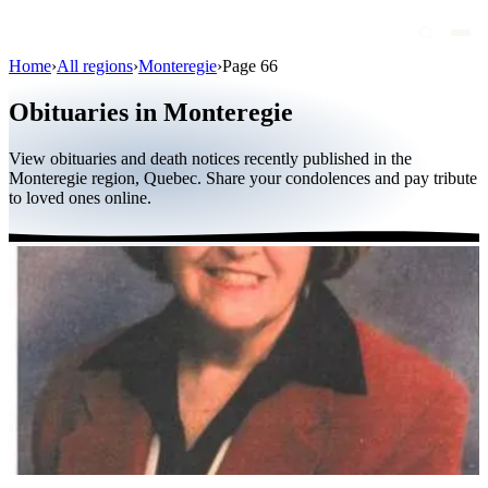
Home
›
All regions
›
Monteregie
›
Page 66
Obituaries
Obituaries in Monteregie
Public figures
View obituaries and death notices recently published in the
Quebec
Monteregie region, Quebec. Share your condolences and pay tribute
to loved ones online.
Canada
International
By region
By city
Funeral homes
Eternea
Blog