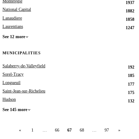
Monteregie
1937
National Capital
1882
Lanaudiere
1858
Laurentians
1247
See 12 more
MUNICIPALITIES
Salaberry-de-Valleyfield
192
Sorel-Tracy
185
Longueuil
177
Saint-Jean-sur-Richelieu
175
Hudson
132
See 145 more
«
1
…
66
67
68
…
97
»