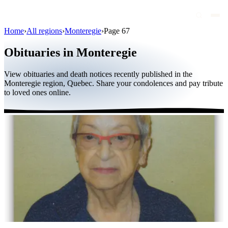
Home
›
All regions
›
Monteregie
›
Page 67
Obituaries
Obituaries in Monteregie
Public figures
View obituaries and death notices recently published in the
Quebec
Monteregie region, Quebec. Share your condolences and pay tribute
to loved ones online.
Canada
International
By region
By city
Funeral homes
Eternea
Blog