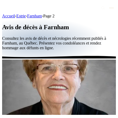
Accueil
›
Estrie
›
Farnham
›
Page 2
Avis de décès
Avis de décès à Farnham
Personnalités publiques
Consultez les avis de décès et nécrologies récemment publiés à
Québec
Farnham, au Québec. Présentez vos condoléances et rendez
hommage aux défunts en ligne.
Canada
International
Par région
Par ville
Maisons funéraires
Éternea
Blog