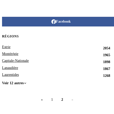
Facebook
RÉGIONS
Estrie
2054
Montérégie
1965
Capitale-Nationale
1898
Lanaudière
1867
Laurentides
1268
Voir 12 autres
«
1
2
»