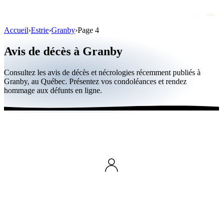
Accueil
›
Estrie
›
Granby
›
Page 4
Avis de décès
Avis de décès à Granby
Personnalités publiques
Consultez les avis de décès et nécrologies récemment publiés à
Québec
Granby, au Québec. Présentez vos condoléances et rendez
hommage aux défunts en ligne.
Canada
International
Par région
Par ville
Maisons funéraires
Éternea
Blog