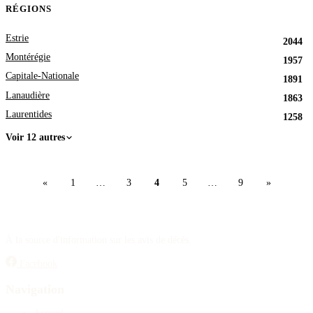
RÉGIONS
Estrie
2044
Montérégie
1957
Capitale-Nationale
1891
Lanaudière
1863
Laurentides
1258
Voir 12 autres
«
1
…
3
4
5
…
9
»
À la source d'information sur les avis de décès.
Facebook
Navigation