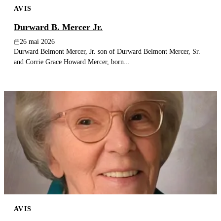
AVIS
Publier un avis
Durward B. Mercer Jr.
Recherche
26 mai 2026
Durward Belmont Mercer, Jr. son of Durward Belmont Mercer, Sr.
and Corrie Grace Howard Mercer, born...
AVIS