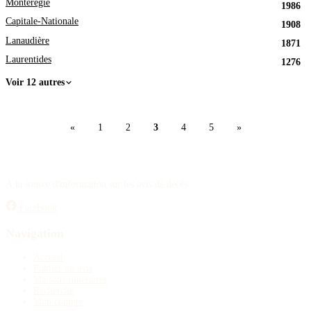
Montérégie
1986
Capitale-Nationale
1908
Lanaudière
1871
Laurentides
1276
Voir 12 autres
«
1
2
3
4
5
»
À la source d'information sur les avis de décès.
Facebook
Navigation
Accueil
Publier un avis
Maisons funéraires
Recherche
Mon compte