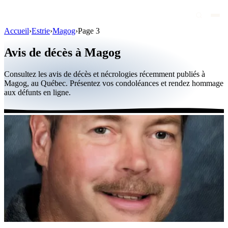
Accueil
›
Estrie
›
Magog
›
Page 3
Avis de décès
Avis de décès à Magog
Personnalités publiques
Consultez les avis de décès et nécrologies récemment publiés à
Québec
Magog, au Québec. Présentez vos condoléances et rendez hommage
aux défunts en ligne.
Canada
International
Par région
Par ville
Maisons funéraires
Éternea
Blog