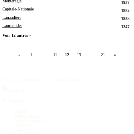
Montérégie
1937
Capitale-Nationale
1882
Lanaudière
1858
Laurentides
1247
Voir 12 autres
«
1
…
11
12
13
…
21
»
À la source d'information sur les avis de décès.
Facebook
Navigation
Accueil
Publier un avis
Maisons funéraires
Recherche
Mon compte