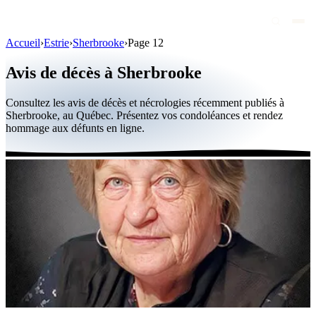
Accueil
›
Estrie
›
Sherbrooke
›
Page 12
Avis de décès
Avis de décès à Sherbrooke
Personnalités publiques
Consultez les avis de décès et nécrologies récemment publiés à
Québec
Sherbrooke, au Québec. Présentez vos condoléances et rendez
hommage aux défunts en ligne.
Canada
International
Par région
Par ville
Maisons funéraires
Éternea
Blog