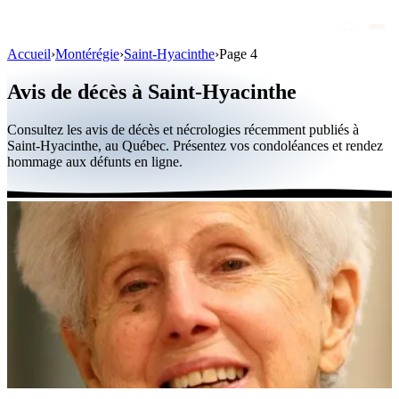
Accueil
›
Montérégie
›
Saint-Hyacinthe
›
Page 4
Avis de décès
Avis de décès à Saint-Hyacinthe
Personnalités publiques
Consultez les avis de décès et nécrologies récemment publiés à
Québec
Saint-Hyacinthe, au Québec. Présentez vos condoléances et rendez
hommage aux défunts en ligne.
Canada
International
Par région
Par ville
Maisons funéraires
Éternea
Blog