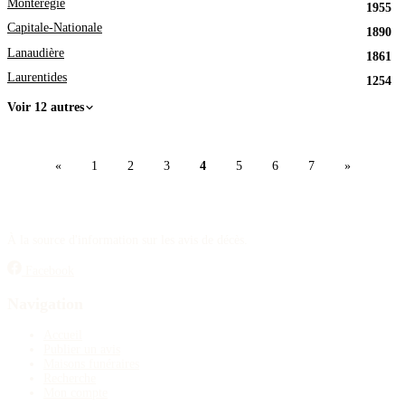
Montérégie
1955
Capitale-Nationale
1890
Lanaudière
1861
Laurentides
1254
Voir 12 autres
«
1
2
3
4
5
6
7
»
À la source d'information sur les avis de décès.
Facebook
Navigation
Accueil
Publier un avis
Maisons funéraires
Recherche
Mon compte