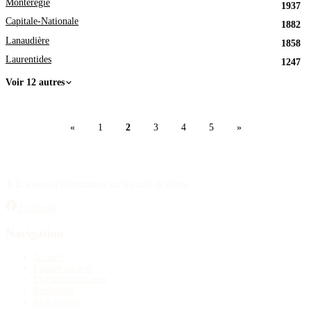
Montérégie
1937
Capitale-Nationale
1882
Lanaudière
1858
Laurentides
1247
Voir 12 autres
«
1
2
3
4
5
»
À la source d'information sur les avis de décès.
Facebook
Navigation
Accueil
Publier un avis
Maisons funéraires
Recherche
Mon compte