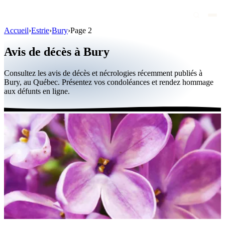
Accueil
›
Estrie
›
Bury
›
Page 2
Avis de décès
Avis de décès à Bury
Personnalités publiques
Consultez les avis de décès et nécrologies récemment publiés à
Québec
Bury, au Québec. Présentez vos condoléances et rendez hommage
aux défunts en ligne.
Canada
International
Par région
Par ville
Maisons funéraires
Éternea
Blog