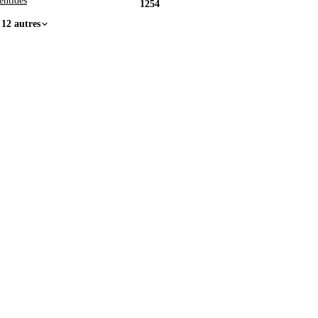
entides
1254
 12 autres