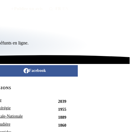
Publier un avis
FR
/
EN
funts en ligne.
Facebook
GIONS
e
2039
érégie
1955
tale-Nationale
1889
udière
1860