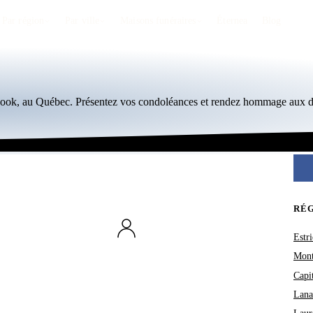
Par région
Par ville
Maisons funéraires
Éternea
Blog
icook, au Québec. Présentez vos condoléances et rendez hommage aux dé
RÉ
Estri
Mont
Capi
Lana