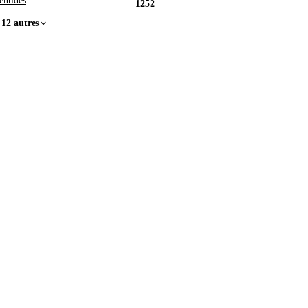
entides
1252
 12 autres