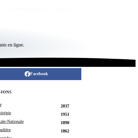
Publier un avis
FR
/
EN
nts en ligne.
Facebook
GIONS
e
2037
érégie
1951
tale-Nationale
1890
udière
1862