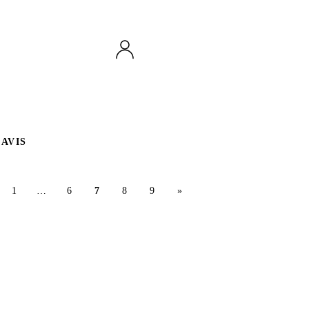
AVIS
1
…
6
7
8
9
»