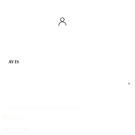
AVIS
«
À la source d'information sur les avis de décès.
Facebook
Navigation