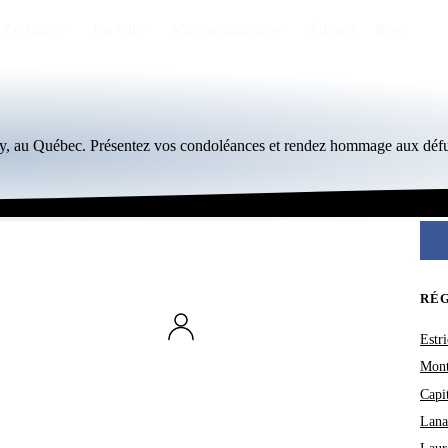
Par région
Par ville
Maisons funéraires
Éternea
Blog
by, au Québec. Présentez vos condoléances et rendez hommage aux défu
RÉ
Estri
Mont
Capi
Lana