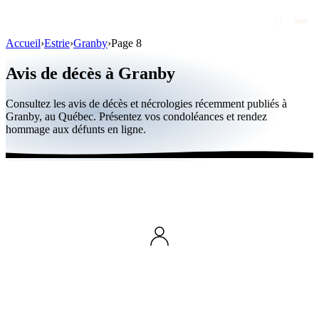
Accueil
›
Estrie
›
Granby
›
Page 8
Avis de décès
Avis de décès à Granby
Personnalités publiques
Consultez les avis de décès et nécrologies récemment publiés à
Québec
Granby, au Québec. Présentez vos condoléances et rendez
hommage aux défunts en ligne.
Canada
International
Par région
Par ville
Maisons funéraires
Éternea
Blog