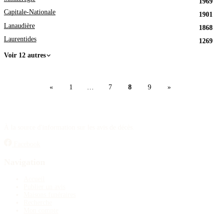
1969
Capitale-Nationale
1901
Lanaudière
1868
Laurentides
1269
Voir 12 autres
«
1
…
7
8
9
»
À la source d'information sur les avis de décès.
Facebook
Navigation
Accueil
Publier un avis
Maisons funéraires
Recherche
Mon compte