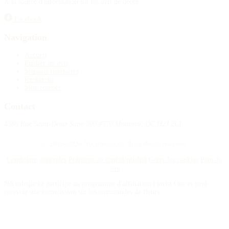
À la source d'information sur les avis de décès.
Publier un avis
Facebook
Recherche
Navigation
Accueil
Publier un avis
Maisons funéraires
Recherche
Mon compte
Contact
4388 Rue Saint-Denis Suite 200 #770 Montreal, QC H2J 2L1
© 2015–2026 Nécrologie.ca. Tous droits réservés.
Conditions générales
Politique de confidentialité
Gérer les cookies
Plan du
site
Nécrologie.ca participe au programme d'affiliation Florist One et peut
recevoir une commission sur les commandes de fleurs.