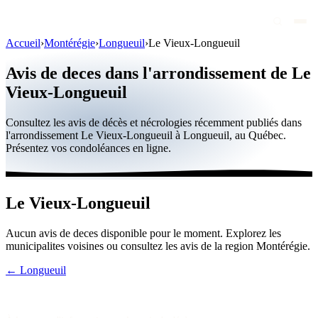
Accueil
›
Montérégie
›
Longueuil
›
Le Vieux-Longueuil
Avis de décès
Avis de deces dans l'arrondissement de Le
Personnalités publiques
Vieux-Longueuil
Québec
Consultez les avis de décès et nécrologies récemment publiés dans
l'arrondissement Le Vieux-Longueuil à Longueuil, au Québec.
Canada
Présentez vos condoléances en ligne.
International
Par région
Le Vieux-Longueuil
Par ville
Aucun avis de deces disponible pour le moment. Explorez les
Maisons funéraires
municipalites voisines ou consultez les avis de la region Montérégie.
Éternea
← Longueuil
Blog