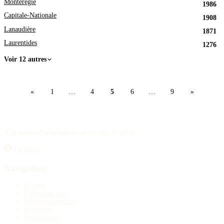
Montérégie
1986
Capitale-Nationale
1908
Lanaudière
1871
Laurentides
1276
Voir 12 autres
«
1
…
4
5
6
…
9
»
À la source d'information sur les avis de décès.
Facebook
Navigation
Accueil
Publier un avis
Maisons funéraires
Recherche
Mon compte