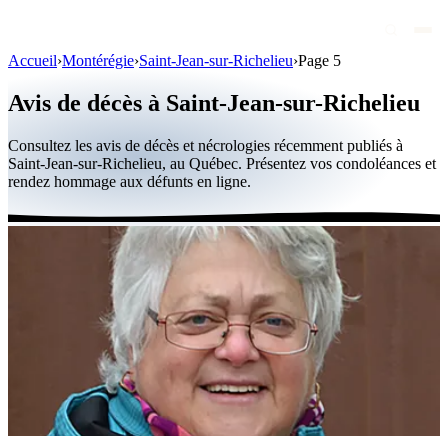
Accueil
›
Montérégie
›
Saint-Jean-sur-Richelieu
›
Page 5
Avis de décès
Avis de décès à Saint-Jean-sur-Richelieu
Personnalités publiques
Consultez les avis de décès et nécrologies récemment publiés à
Québec
Saint-Jean-sur-Richelieu, au Québec. Présentez vos condoléances et
rendez hommage aux défunts en ligne.
Canada
International
Par région
Par ville
Maisons funéraires
Éternea
Blog