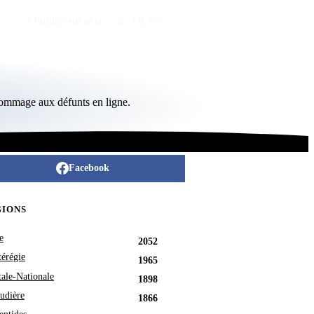
Publier un avis
FR
/
EN
hommage aux défunts en ligne.
Facebook
GIONS
e
2052
érégie
1965
tale-Nationale
1898
udière
1866