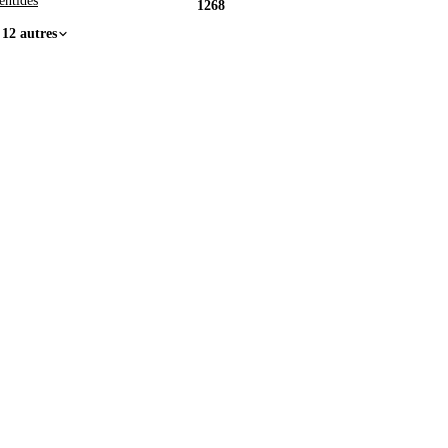
entides
1268
 12 autres