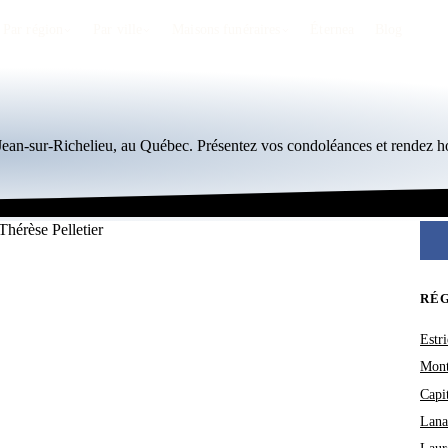
Par région
Par ville
Maisons funéraires
Éternea
Blog
-Jean-sur-Richelieu, au Québec. Présentez vos condoléances et rendez 
RÉ
Estri
Mont
Capi
Lana