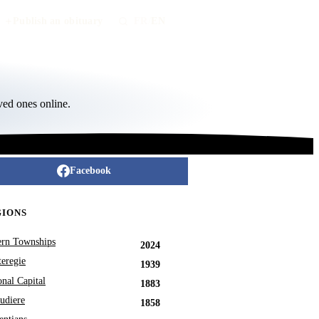
Publish an obituary
FR
/
EN
ved ones online.
Facebook
GIONS
ern Townships
2024
eregie
1939
onal Capital
1883
udiere
1858