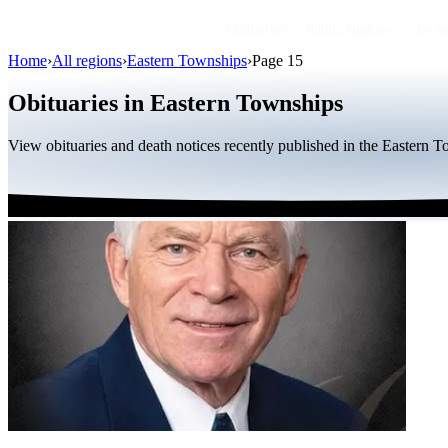
Obituaries
Public figures
By r
Home
›
All regions
›
Eastern Townships
›
Page 15
Obituaries in Eastern Townships
View obituaries and death notices recently published in the Eastern 