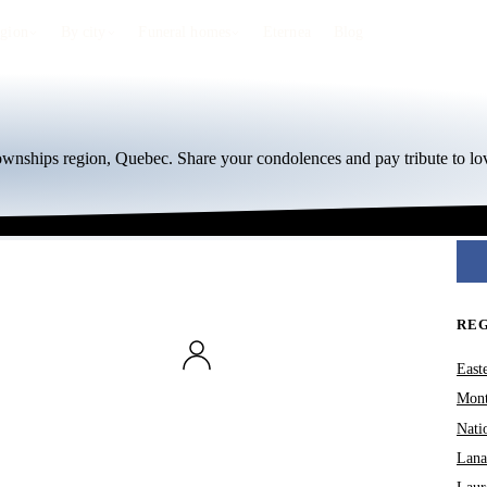
egion
By city
Funeral homes
Eternea
Blog
Townships region, Quebec. Share your condolences and pay tribute to lo
RE
East
Mont
Nati
Lana