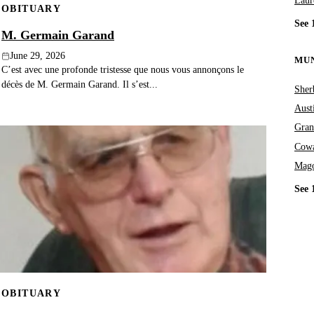
Laur
OBITUARY
See 
M. Germain Garand
June 29, 2026
MUN
C’est avec une profonde tristesse que nous vous annonçons le
décès de M. Germain Garand. Il s’est...
Sher
Aust
Gran
Cowa
Mag
See 
OBITUARY