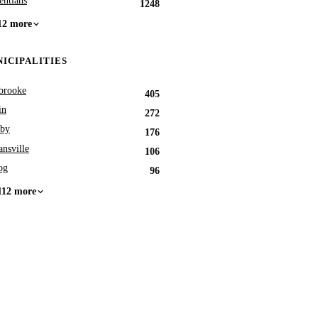
entians
1248
12 more
ICIPALITIES
brooke
405
in
272
by
176
nsville
106
og
96
112 more