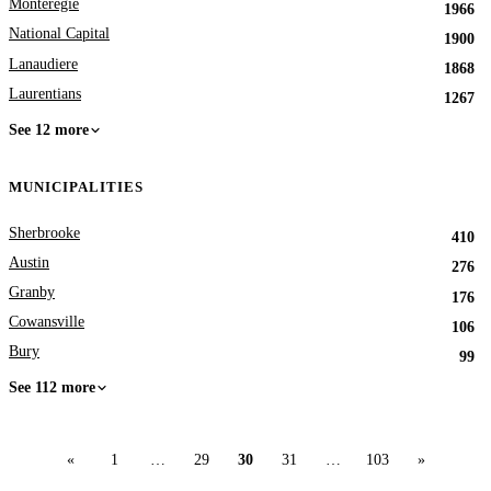
Monteregie
1966
National Capital
1900
Lanaudiere
1868
Laurentians
1267
See 12 more
MUNICIPALITIES
Sherbrooke
410
Austin
276
Granby
176
Cowansville
106
Bury
99
See 112 more
«
1
…
29
30
31
…
103
»