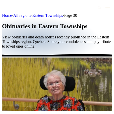
Home
›
All regions
›
Eastern Townships
›
Page 30
Obituaries
Obituaries in Eastern Townships
Public figures
View obituaries and death notices recently published in the Eastern
Quebec
Townships region, Quebec. Share your condolences and pay tribute
to loved ones online.
Canada
International
By region
By city
Funeral homes
Eternea
Blog