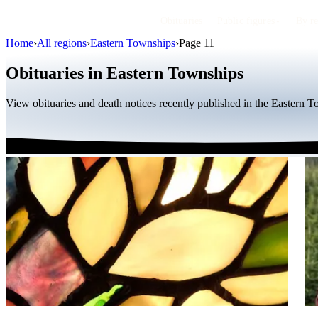
Obituaries
Public figures
By r
Home
›
All regions
›
Eastern Townships
›
Page 11
Obituaries in Eastern Townships
View obituaries and death notices recently published in the Eastern 