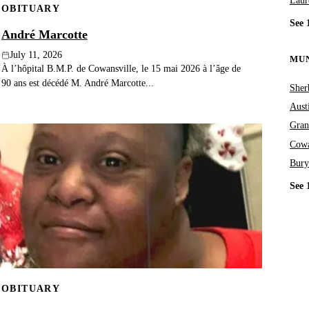
Laur
OBITUARY
See 
André Marcotte
July 11, 2026
MUN
À l’hôpital B.M.P. de Cowansville, le 15 mai 2026 à l’âge de
90 ans est décédé M. André Marcotte...
Sher
Aust
Gran
Cowa
Bury
See 
OBITUARY