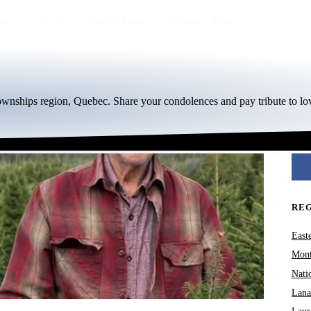
egion
By city
Funeral homes
Eternea
Blog
Townships region, Quebec. Share your condolences and pay tribute to lo
RE
East
Mont
Nati
Lana