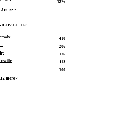
entians
1276
12 more
ICIPALITIES
brooke
410
in
286
by
176
nsville
113
100
112 more