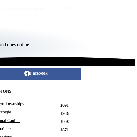
Publish an obituary
FR
/
EN
ved ones online.
Facebook
GIONS
ern Townships
2091
eregie
1986
onal Capital
1908
udiere
1871