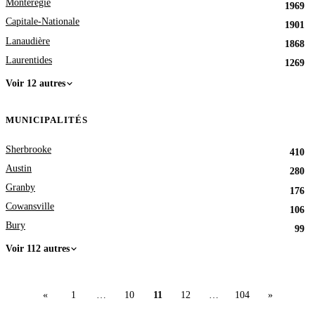
Montérégie
1969
Capitale-Nationale
1901
Lanaudière
1868
Laurentides
1269
Voir 12 autres
MUNICIPALITÉS
Sherbrooke
410
Austin
280
Granby
176
Cowansville
106
Bury
99
Voir 112 autres
«
1
…
10
11
12
…
104
»