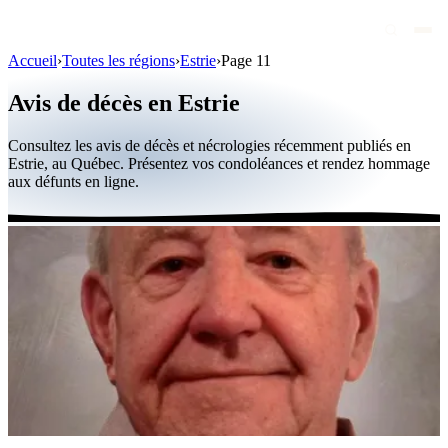
Accueil
›
Toutes les régions
›
Estrie
›
Page 11
Avis de décès
Avis de décès en Estrie
Personnalités publiques
Consultez les avis de décès et nécrologies récemment publiés en
Québec
Estrie, au Québec. Présentez vos condoléances et rendez hommage
aux défunts en ligne.
Canada
International
Par région
Par ville
Maisons funéraires
Éternea
Blog