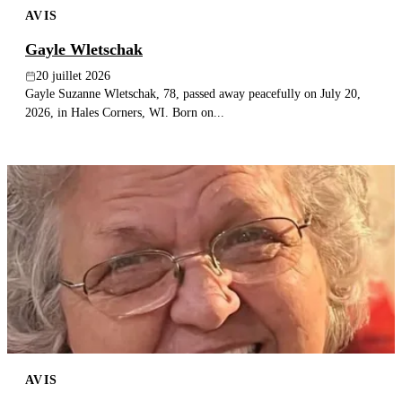
AVIS
Publier un avis
Gayle Wletschak
Recherche
20 juillet 2026
Gayle Suzanne Wletschak, 78, passed away peacefully on July 20,
2026, in Hales Corners, WI. Born on...
AVIS