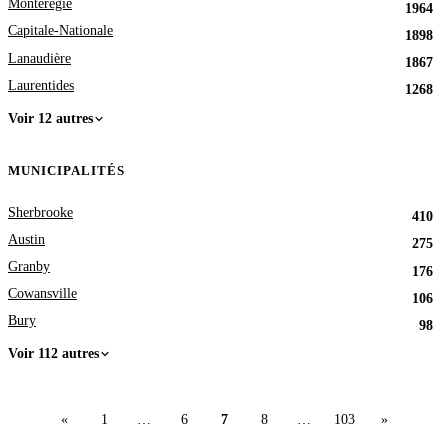
Montérégie
1964
Capitale-Nationale
1898
Lanaudière
1867
Laurentides
1268
Voir 12 autres
MUNICIPALITÉS
Sherbrooke
410
Austin
275
Granby
176
Cowansville
106
Bury
98
Voir 112 autres
«
1
…
6
7
8
…
103
»