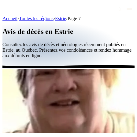
Accueil
›
Toutes les régions
›
Estrie
›
Page 7
Avis de décès
Avis de décès en Estrie
Personnalités publiques
Consultez les avis de décès et nécrologies récemment publiés en
Québec
Estrie, au Québec. Présentez vos condoléances et rendez hommage
aux défunts en ligne.
Canada
International
Par région
Par ville
Maisons funéraires
Éternea
Blog