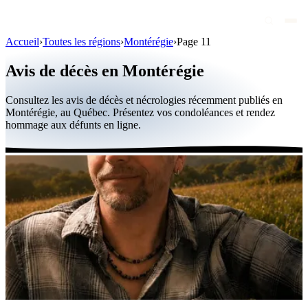
Accueil
›
Toutes les régions
›
Montérégie
›
Page 11
Avis de décès
Avis de décès en Montérégie
Personnalités publiques
Consultez les avis de décès et nécrologies récemment publiés en
Québec
Montérégie, au Québec. Présentez vos condoléances et rendez
hommage aux défunts en ligne.
Canada
International
Par région
Par ville
Maisons funéraires
Éternea
Blog