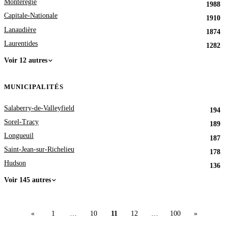
Montérégie
1988
Capitale-Nationale
1910
Lanaudière
1874
Laurentides
1282
Voir 12 autres
MUNICIPALITÉS
Salaberry-de-Valleyfield
194
Sorel-Tracy
189
Longueuil
187
Saint-Jean-sur-Richelieu
178
Hudson
136
Voir 145 autres
«
1
…
10
11
12
…
100
»