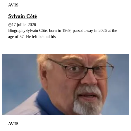
AVIS
Publier un avis
Sylvain Côté
Recherche
17 juillet 2026
BiographySylvain Côté, born in 1969, passed away in 2026 at the
age of 57. He left behind his...
AVIS