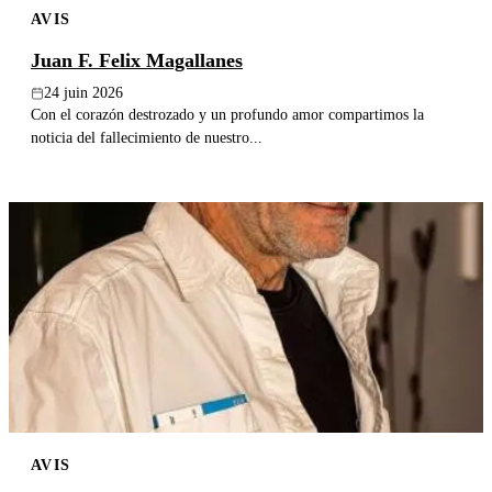
AVIS
Publier un avis
Juan F. Felix Magallanes
Recherche
24 juin 2026
Con el corazón destrozado y un profundo amor compartimos la
noticia del fallecimiento de nuestro...
AVIS