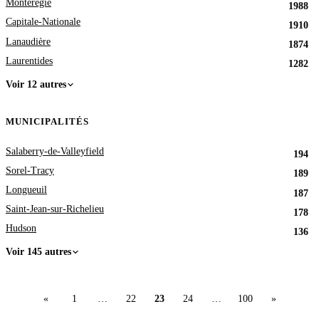
Montérégie
1988
Capitale-Nationale
1910
Lanaudière
1874
Laurentides
1282
Voir 12 autres
MUNICIPALITÉS
Salaberry-de-Valleyfield
194
Sorel-Tracy
189
Longueuil
187
Saint-Jean-sur-Richelieu
178
Hudson
136
Voir 145 autres
«
1
…
22
23
24
…
100
»