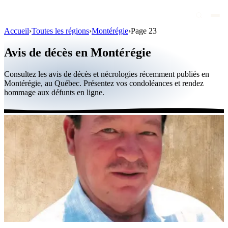
Accueil
›
Toutes les régions
›
Montérégie
›
Page 23
Avis de décès
Avis de décès en Montérégie
Personnalités publiques
Consultez les avis de décès et nécrologies récemment publiés en
Québec
Montérégie, au Québec. Présentez vos condoléances et rendez
hommage aux défunts en ligne.
Canada
International
Par région
Par ville
Maisons funéraires
Éternea
Blog