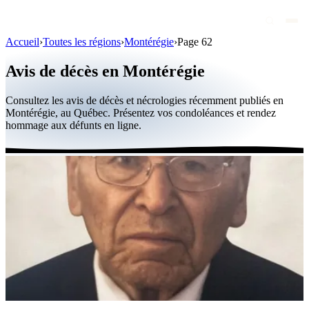
Accueil
›
Toutes les régions
›
Montérégie
›
Page 62
Avis de décès
Avis de décès en Montérégie
Personnalités publiques
Consultez les avis de décès et nécrologies récemment publiés en
Québec
Montérégie, au Québec. Présentez vos condoléances et rendez
hommage aux défunts en ligne.
Canada
International
Par région
Par ville
Maisons funéraires
Éternea
Blog