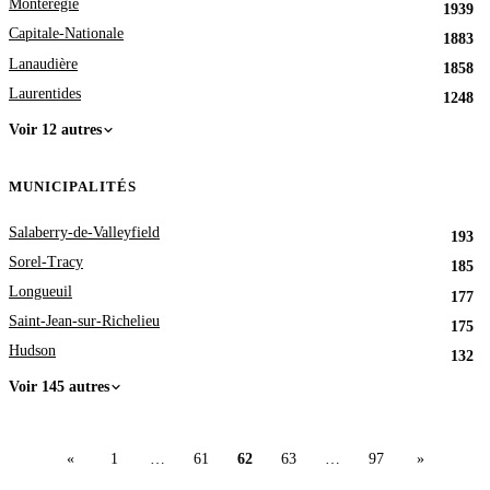
Montérégie
1939
Capitale-Nationale
1883
Lanaudière
1858
Laurentides
1248
Voir 12 autres
MUNICIPALITÉS
Salaberry-de-Valleyfield
193
Sorel-Tracy
185
Longueuil
177
Saint-Jean-sur-Richelieu
175
Hudson
132
Voir 145 autres
«
1
…
61
62
63
…
97
»