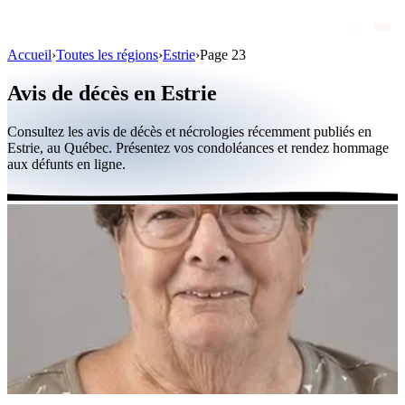
Accueil
›
Toutes les régions
›
Estrie
›
Page 23
Avis de décès
Avis de décès en Estrie
Personnalités publiques
Consultez les avis de décès et nécrologies récemment publiés en
Québec
Estrie, au Québec. Présentez vos condoléances et rendez hommage
aux défunts en ligne.
Canada
International
Par région
Par ville
Maisons funéraires
Éternea
Blog