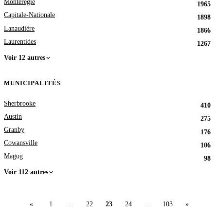
Montérégie
1965
Capitale-Nationale
1898
Lanaudière
1866
Laurentides
1267
Voir 12 autres
MUNICIPALITÉS
Sherbrooke
410
Austin
275
Granby
176
Cowansville
106
Magog
98
Voir 112 autres
«
1
…
22
23
24
…
103
»